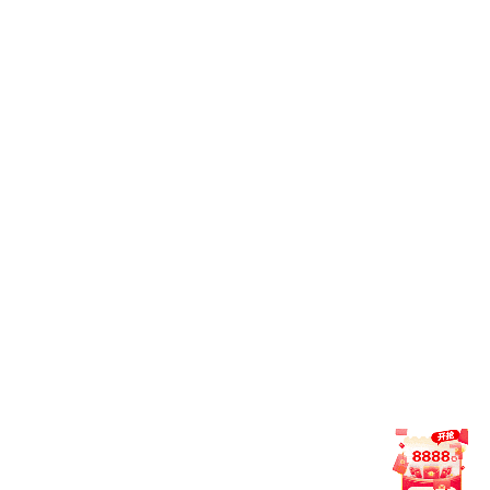
面，也确保了俱乐部不会因出售人才而造成过大的损
失。
此外，通过这笔交易，拜仁还希望借此提升自身形
象，在市场上维持良好的口碑。他们清楚地知道，在
现代足球中，一个成功俱乐部必须保持良好的财务状
况，同时也需要不断更新阵容以适应竞争环境。因
此，此次报价既是商业考量，也是战略布局的一部
分。
值得注意的是，如果最终交易达成，相关资金将为拜
仁带来更多操作空间，包括增强其他薄弱环节或培养
新星。因此，从多个角度来看，这笔交易都有着积极
意义。
4、未来转会市场动向