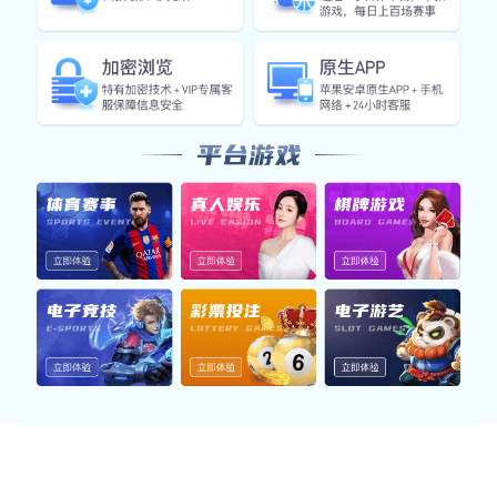
要阶段，有望迎来新的高峰。
而在国家队层面，虽然努贝尔尚未成为德国队主力门
将，但他的潜力与未来发展的空间吸引了许多足球评
论员和专家的一致认可。如果能够找到合适的发展平
台，他完全有机会成为一名顶级守门员。
2、尤文与曼城需求分析
尤文图斯近年来经历了一段波动期，需要重新评估他
们在门将位置上的配置。在当前阵容中，虽然布冯等
老将在经验上可以提供帮助，但球队亟需一名年轻且
充满活力的新鲜血液，以提升整体竞争力。因此，他
们对努贝尔产生了浓厚兴趣，希望借此增强防线稳定
性。