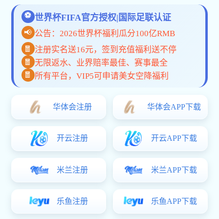
首页
/
体育动态
/ 正文