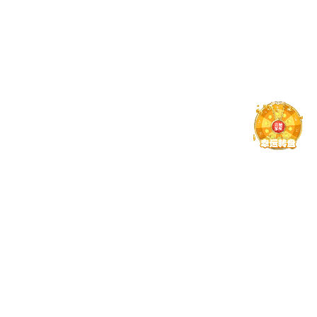
另一方面，曼城作为英超强队，一直以来也重视球队
各个位置上的深度与质量。随着埃德森逐渐成熟，他
们希望寻找一名能够担任替补并能随时顶替首发门将
的人选。考虑到努贝尔具备足够潜力与实力，这让他
成为曼城引援名单中的重要目标。
总之，无论是尤文还是曼城，都看到了努贝尔身上的
价值，并认为他能够在自己的战术体系中发挥重要作
用。这种相互需要也促成了此次转会传闻的发展。
3、拜仁报价策略
对于拜仁来说，将努贝尔出售不仅可以减轻薪资负
担，还能为其他引援腾出资金。按照目前市场行情来
看，他们给出的1000万至1500万欧元报价显得相对合
理。一方面，这样价格能够吸引意欲购买者；另一方