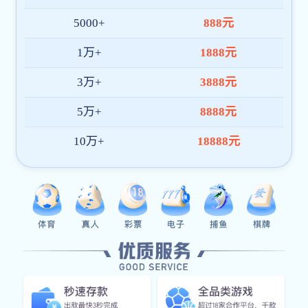
法。本文将从四个方面阐述库里的成长历程、母亲的
教导、赛场上的激情以及自信的重要性，为读者揭示
这位篮球巨星背后的故事。
1、母亲的教诲
库里的母亲是他人生中最重要的人之一，她不仅给予
了库里无限的爱，还通过自己的行动为他树立了榜
样。在库里的记忆中，母亲总是能够用温暖的话语和
实际行动来鼓励他，让他在困难时刻感受到支持。她
常常告诉库里无论在生活还是比赛中，都要保持谦逊
和努力，这些教诲深深植根于库里的心中。
此外，母亲还强调品德的重要性，她认为一个人的价
值不单靠成就来衡量，更要看他如何对待身边的人。
这种教育让库里在追逐梦想的时候，不忘关心家人和