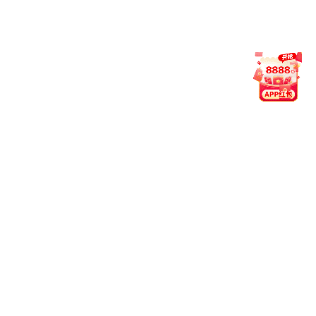
运动员来说，一次失利可能会影响士气，而库里却能
够迅速调整心态，以更加积极乐观的态度面对未来。
他深知，在体育竞技中，没有绝对的胜者，每个人都
有起伏，而关键是在于如何迎接挑战，并从中学习成
长。
4、人生哲学与未来展望
回顾自己的职业生涯，库里意识到，不断学习与成长
才是成功之道。他希望通过自己的经历，能够激励更
多年轻人追寻他们的梦想，不畏艰难险阻。在这个过
程中，他也始终铭记母亲给予他的教导，把这份珍贵
的精神传递给下一代球员，让他们明白，只要努力，
就一定能收获果实。
对于未来，库里依然充满期待。他希望继续提高自己