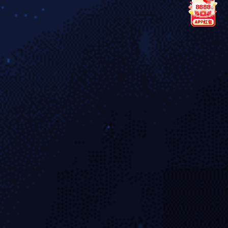
续闪耀光芒。他目前展现出的全面能力预示
保持健康并继续改进技艺，他完全有机会跻
合理训练，将极大加速他的成长过程。
升自身水平，他们之间形成良性竞争，不断
涌现出来，并最终汇聚成NBA这个大家庭
如何通过各自努力，实现梦想并书写属于他
血液给予我们无限希望。不论是对于球队还
势。在这个充满机遇与挑战的平台上，相信
证他们成长之路！