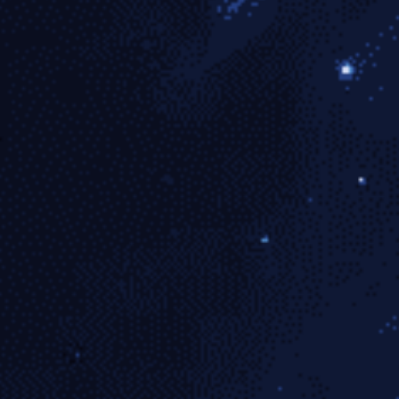
奎因前49场表现惊艳600分
350板200助本西与伯德同获
最佳新秀殊荣