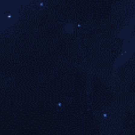
上一篇：
法国部署22万名警察与宪兵确保欧…