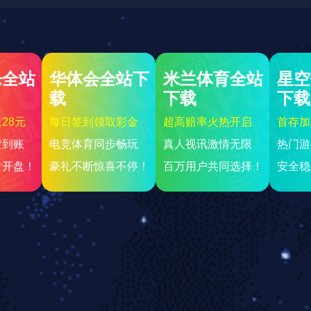
面深入探讨这一话题，揭示奎因如何在短时间内
竞争中脱颖而出。
1、奎因的个人表现
奎因作为一名新秀球员，在前49场比赛中的表现
得分能力，更是在防守端也贡献良多。600分的得
示了他的拼搏精神和对篮球的热爱。作为一名年轻
奏，这让人倍感惊喜。
除了得分和篮板，奎因还展现出了不俗的传球能力
位追求个人数据的球员，更是一位愿意为队友创
尤其重要，因为团队合作往往决定胜负。他能够
最佳的队友，这无疑提升了整个球队的战斗力。
此外，从技术层面来看，奎因在投篮、突破及防
运用自己的身体条件来制造优势，运用高效投篮