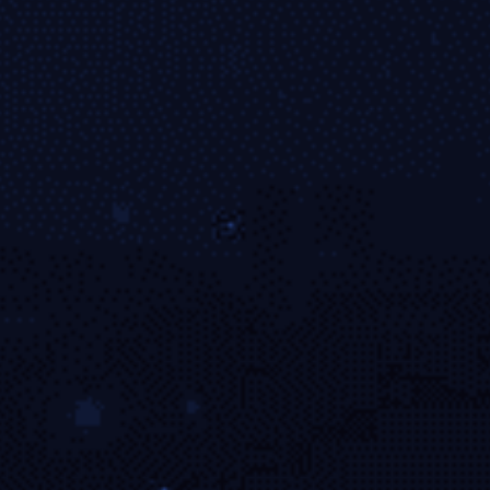
谈判持续托纳
索博斯洛伊凭借13球12助
东契奇季
荣膺利物
历山大数
2026-07-13
2026-07