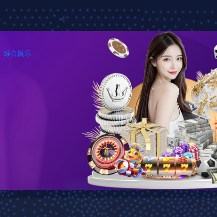
体育
下载App
公司简介
网 · 权威体育
用户提供包括NBA、英超、欧
受用户信赖。