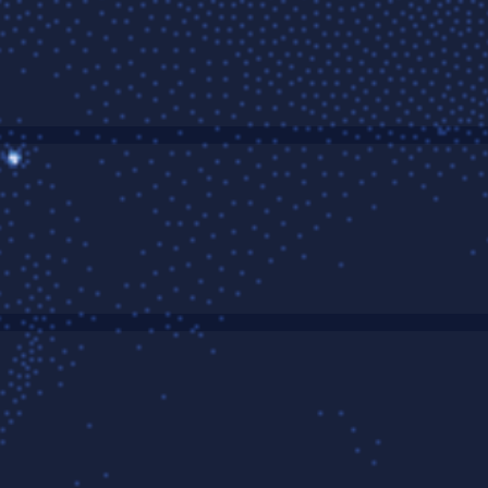
在本赛季的NBA联赛中，奎因以其惊人的表现引
计得分超过600分，还抢下350个篮板，并送出2
感到自豪。同时，本西和伯德同获最佳新秀殊荣
值。本文将从奎因的个人表现、他对球队的影响