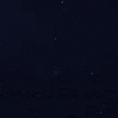
后赛表现优于亚
-05