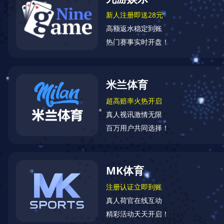
立即下载aoa官方网址入口APP
首页
/
体育动态
/ 正文