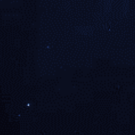
热门推荐
萨拉戈萨承认转会罗马是
热刺与米兰
失误回归
利仍为球
2026-07-04
2026-07-31