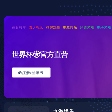
立即注册
aoa官方网址入口
官
数据平台
AOA官方网址入口 OFFICIAL WEBSITE
自2022年创立以来，
aoa官方网址入口
致力于为
洲杯、LPL在内的热门赛事直播与数据服务，广