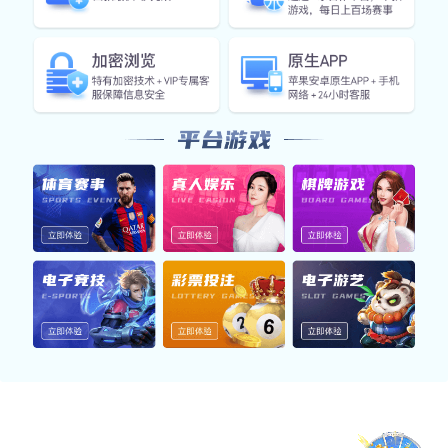
然值得深思。
2、哈登心理障碍分析
近年来，哈登在季后赛中的表现屡遭质疑，这不仅涉
及到他的竞技状态，更加深层次地反映出其心理障碍
问题。他在关键时刻缺乏冷静和自信，使得外界普遍
认为他在大场面下容易崩盘。这种心理上的负担，无
疑会影响他的发挥，也让其他队友感到压力。
如果骑士选择引入这样一位有明显心理障碍的球员，
无疑是在给自己增加风险。在关键比赛中，如果哈登
无法克服自己的心理问题，那么整个球队也将受到牵
连，这对于追求胜利的骑士来说，是一个巨大的隐
患。