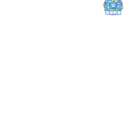
从这个角度来看，引进具有明显心理障碍的球员，不
仅不会帮助球队提升战斗力，反而可能成为阻碍发展
的绊脚石。
3、阵容配置与战术需求
除了考虑个体选手外，球队整体阵容配置也是决定引
援成功与否的重要因素。目前骑士阵容中拥有几位潜
力无穷且富有活力的新秀，他们需要更多上场时间和
机会来锻炼自己。而此时如果加入一位习惯于占用大
量持球时间的控卫，如哈登，将使得这些新秀无法获
得足够的发展空间。
同时，在战术需求方面，骑士目前急需的是一种快速
灵活、多样化攻击方式，以便充分发挥年轻球员们的
速度和活力。如果过多依赖单一明星球员，很可能会