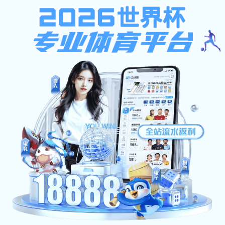
立即注册
aoa官方网址入口
官网
· 权威体育数据平台
AOA官方网址入口 OFFICIAL WEBSITE
自2022年创立以来，
aoa官方网址入口
致力于为用户
提供包括NBA、英超、欧洲杯、LPL在内的热门赛事直
播与数据服务，广受用户信赖。
立即下载aoa官方网址入口APP