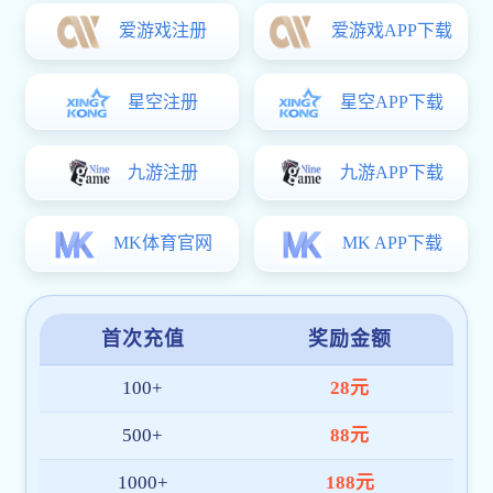
2026-07-02 04:04
60 次阅读
法国部署22万名警察与宪兵确保欧冠决赛
当晚安全无忧
在即将举行的欧冠决赛之际，法国政府决定部署2.2万
名警察与宪兵，以确保赛事期间的安全。这一举措反
映了法国对公共安全的重视，也显示出对于大型体育
赛事可能带来的风险的深刻认识。文章将从四个方面
进行详细阐述：首先是安全保障的重要性，其次是具
体的部署措施，随后是公众和媒体的反应，最后是对
未来类似事件的启示。在这场备受瞩目的赛事中，各