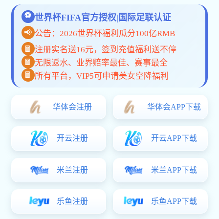
首页
/
体育动态
/ 正文