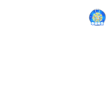
其次，警方还会利用监控技术，加强对比赛现场及其
周围环境的实时监控。在关键区域布置摄像头，并通
过无人机进行空中巡逻，以便及时发现异常情况并做
出迅速反应。同时，警方也将安排专门小组负责处理
突发状况，确保每一位观众都能得到妥善保护。
除了直接保卫比赛现场外，还需考虑到整个城市范围
内游客流动的问题。因此，一部分警力会被调派至主
要交通枢纽、酒店以及景点等人流密集区域，以维护
公共秩序，为前来观赛的人士提供便利与保护。
3、公众与媒体反应
面对如此大规模的警力部署，公众对此表现出了不同
程度的关注与讨论。一方面，不少球迷表示理解，他
们认为在这样的重大活动中，有必要采取更加严密和